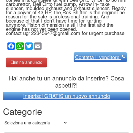
carburettor, Dell’Orto fuel pump, Arrow in- take
silencer, moulded exhaust and exhaust silencer. Ready
for a power of 43 HP, the Rok Shifter is the engineThe
reason for the sale is professional training. And
because of that I don’t have time for karting
anymore.Piston dimension is still the first and the
engine has not yet been opened.
contact ug122345647@gmail.com for urgent purchase
Facebook
WhatsApp
Twitter
Email
Contatta
il venditore
Elimina annuncio
Hai anche tu un annuncio da inserire? Cosa
aspetti?!
Inserisci GRATIS un nuovo annuncio
Categorie
Categorie