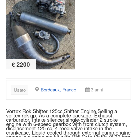
€ 2200
Bordeaux, France
3 anni
Usato
Vortex Rok Shifter 125cc Shifter Engine,Selling a
vortex rok gp. As a complete package. Exhaust,
carburetor, intake silencer,single-cylinder 2 stroke
engine with 6-speed gearbox with front clutch system,
displacement 125 cc, 4 reed valve intake in the
crankcase. Liquid-cooled through external pump,engine
comes in a complete kit with Dell’Orto VHSH Ø 30 mm