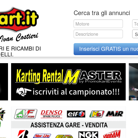
Skip
Cerca tra gli annunci
to
content
S
I E RICAMBI DI
Inserisci GRATIS un nu
ELLI.