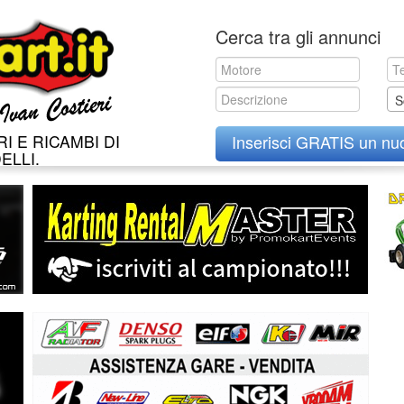
Skip
Cerca tra gli annunci
to
content
S
I E RICAMBI DI
Inserisci GRATIS un nu
ELLI.