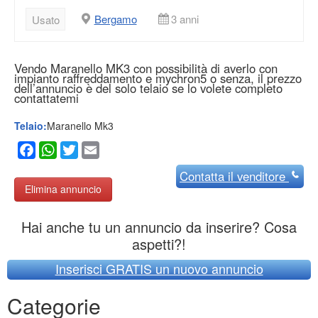
Bergamo
3 anni
Usato
Vendo Maranello MK3 con possibilità di averlo con
impianto raffreddamento e mychron5 o senza, il prezzo
dell’annuncio è del solo telaio se lo volete completo
contattatemi
Telaio:
Maranello Mk3
Facebook
WhatsApp
Twitter
Email
Contatta
il venditore
Elimina annuncio
Hai anche tu un annuncio da inserire? Cosa
aspetti?!
Inserisci GRATIS un nuovo annuncio
Categorie