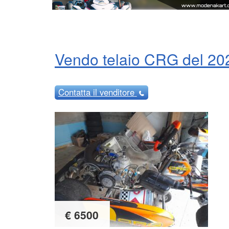
Vendo telaio CRG del 20
Contatta
il venditore
€ 6500