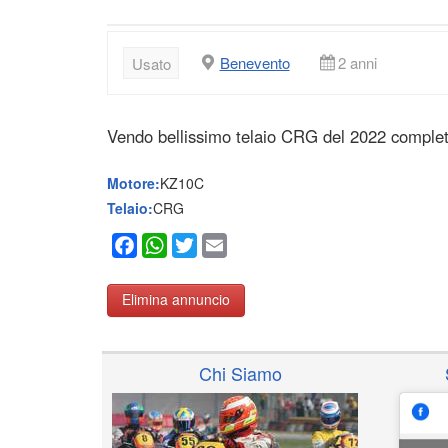
Benevento
2 anni
Usato
Vendo bellissimo telaio CRG del 2022 completo
Motore:
KZ10C
Telaio:
CRG
Facebook
WhatsApp
Twitter
Email
Elimina annuncio
Chi Siamo