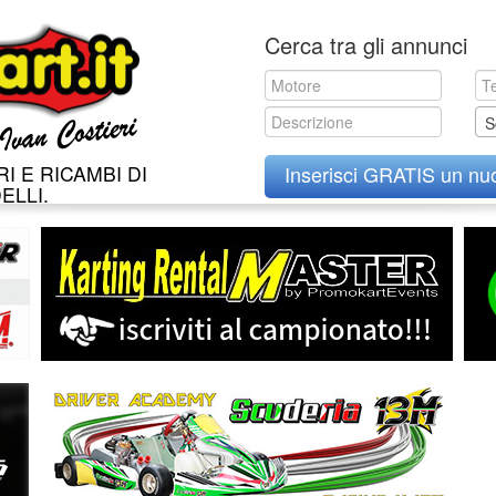
Skip
Cerca tra gli annunci
to
content
S
I E RICAMBI DI
Inserisci GRATIS un nu
ELLI.