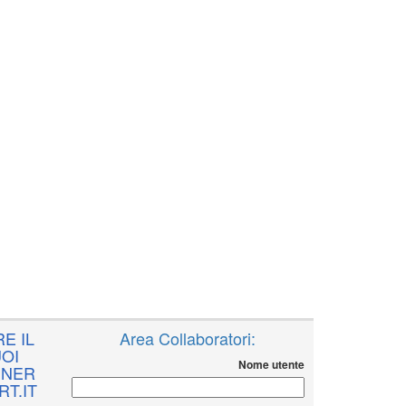
E IL
Area Collaboratori:
OI
Nome utente
NNER
T.IT