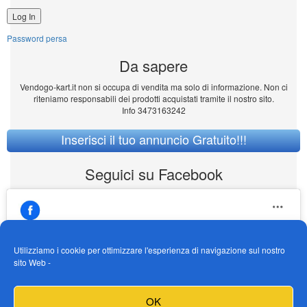
Password persa
Da sapere
Vendogo-kart.it non si occupa di vendita ma solo di informazione. Non ci
riteniamo responsabili dei prodotti acquistati tramite il nostro sito.
Info 3473163242
Inserisci il tuo annuncio Gratuito!!!
Seguici su Facebook
Utilizziamo i cookie per ottimizzare l'esperienza di navigazione sul nostro
sito Web -
https://www.facebook.com/Vendogokartit/
Fai clic per accettare i cookie marketing e
OK
abilitare questo contenuto