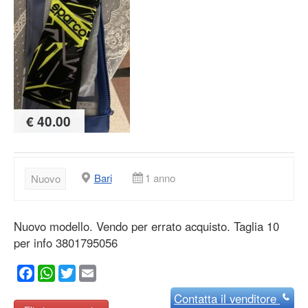
€ 40.00
Bari
1 anno
Nuovo
Nuovo modello. Vendo per errato acquisto. Taglia 10
per info 3801795056
Facebook
WhatsApp
Twitter
Email
Contatta
il venditore