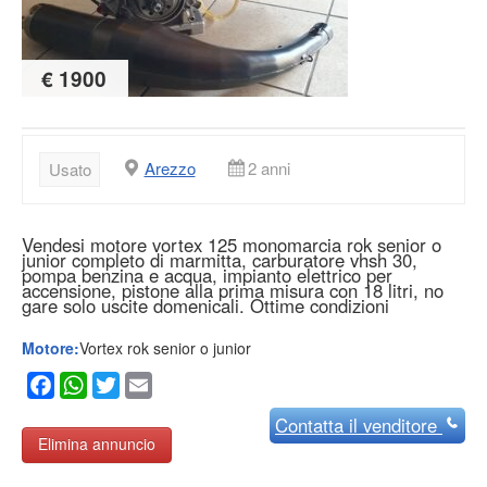
€ 1900
Arezzo
2 anni
Usato
Vendesi motore vortex 125 monomarcia rok senior o
junior completo di marmitta, carburatore vhsh 30,
pompa benzina e acqua, impianto elettrico per
accensione, pistone alla prima misura con 18 litri, no
gare solo uscite domenicali. Ottime condizioni
Motore:
Vortex rok senior o junior
Facebook
WhatsApp
Twitter
Email
Contatta
il venditore
Elimina annuncio