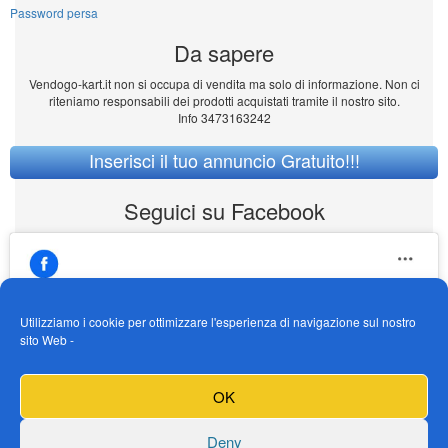
Password persa
Da sapere
Vendogo-kart.it non si occupa di vendita ma solo di informazione. Non ci
riteniamo responsabili dei prodotti acquistati tramite il nostro sito.
Info 3473163242
Inserisci il tuo annuncio Gratuito!!!
Seguici su Facebook
Utilizziamo i cookie per ottimizzare l'esperienza di navigazione sul nostro
sito Web -
https://www.facebook.com/Vendogokartit/
Fai clic per accettare i cookie marketing e
OK
abilitare questo contenuto
Deny