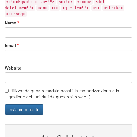
<blockquote cite="">
<cite>
<code>
<del
datetime="">
<em>
<i>
<q cite="">
<s>
<strike>
<strong>
Name
*
Email
*
Website
Utilizzando questo modulo accetti la memorizzazione e la
gestione dei tuoi dati da questo sito web.
*