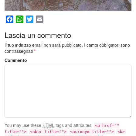
Facebook
WhatsApp
Twitter
Email
Lascia un commento
Il tuo indirizzo email non sarà pubblicato.
I campi obbligatori sono
contrassegnati
*
Commento
You may use these
HTML
tags and attributes:
<a href=""
title="">
<abbr title="">
<acronym title="">
<b>