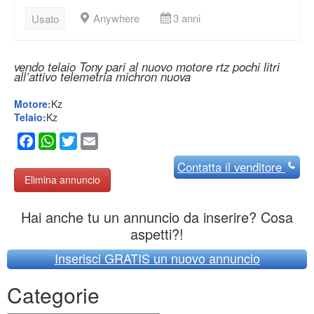
Anywhere
3 anni
Usato
vendo telaio Tony pari al nuovo motore rtz pochi litri
all’attivo telemetria michron nuova
Motore:
Kz
Telaio:
Kz
Facebook
WhatsApp
Twitter
Email
Contatta
il venditore
Elimina annuncio
Hai anche tu un annuncio da inserire? Cosa
aspetti?!
Inserisci GRATIS un nuovo annuncio
Categorie