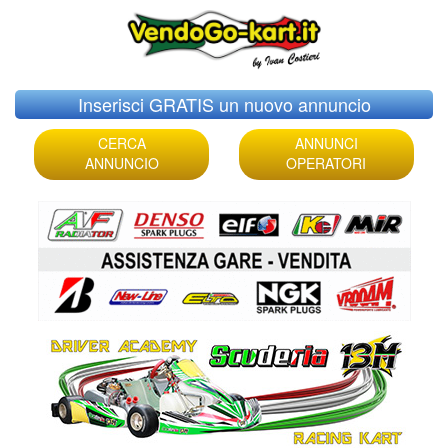
Skip
Inserisci GRATIS un nuovo annuncio
to
content
CERCA
ANNUNCI
ANNUNCIO
OPERATORI