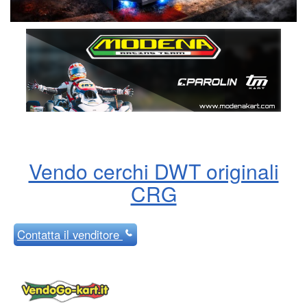
Vendo cerchi DWT originali
CRG
Contatta
il venditore