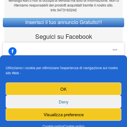
Vendogo-kart.it non si occupa di vendita ma solo di informazione. Non ci
riteniamo responsabili dei prodotti acquistati tramite il nostro sito.
Info 3473163242
Inserisci il tuo annuncio Gratuito!!!
Seguici su Facebook
Utilizziamo i cookie per ottimizzare l'esperienza di navigazione sul nostro
sito Web -
https://www.facebook.com/Vendogokartit/
Fai clic per accettare i cookie marketing e
OK
abilitare questo contenuto
Deny
Visualizza preference
Cookie policy
Cookie policy