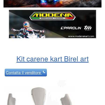
Kit carene kart Birel art
Contatta
il venditore