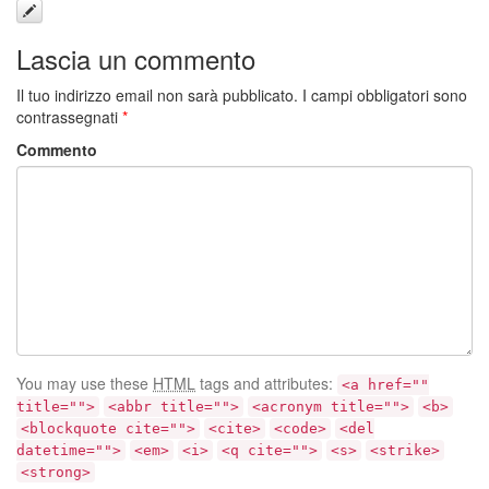
Lascia un commento
Il tuo indirizzo email non sarà pubblicato.
I campi obbligatori sono
contrassegnati
*
Commento
You may use these
HTML
tags and attributes:
<a href=""
title="">
<abbr title="">
<acronym title="">
<b>
<blockquote cite="">
<cite>
<code>
<del
datetime="">
<em>
<i>
<q cite="">
<s>
<strike>
<strong>