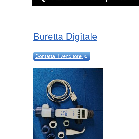
Buretta Digitale
Contatta
il venditore