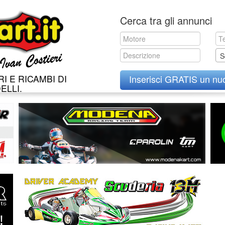
Skip
Cerca tra gli annunci
to
content
S
I E RICAMBI DI
Inserisci GRATIS un nu
ELLI.