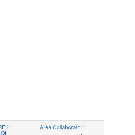
E IL
Area Collaboratori:
OI