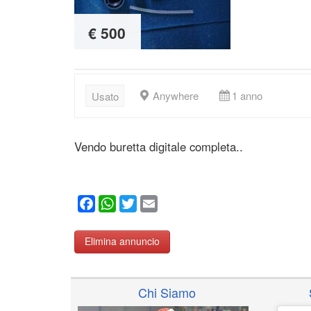
€ 500
Anywhere
1 anno
Usato
Vendo buretta digitale completa..
Facebook
WhatsApp
Twitter
Email
Elimina annuncio
Chi Siamo