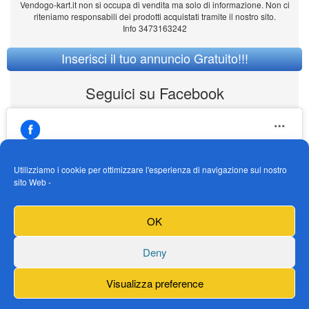
Vendogo-kart.it non si occupa di vendita ma solo di informazione. Non ci
riteniamo responsabili dei prodotti acquistati tramite il nostro sito.
Info 3473163242
Inserisci il tuo annuncio Gratuito!!!
Seguici su Facebook
Utilizziamo i cookie per ottimizzare l'esperienza di navigazione sul nostro
sito Web -
https://www.facebook.com/Vendogokartit/
Fai clic per accettare i cookie marketing e
OK
abilitare questo contenuto
Deny
Visualizza preference