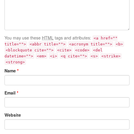
You may use these
HTML
tags and attributes:
<a href=""
title="">
<abbr title="">
<acronym title="">
<b>
<blockquote cite="">
<cite>
<code>
<del
datetime="">
<em>
<i>
<q cite="">
<s>
<strike>
<strong>
Name
*
Email
*
Website