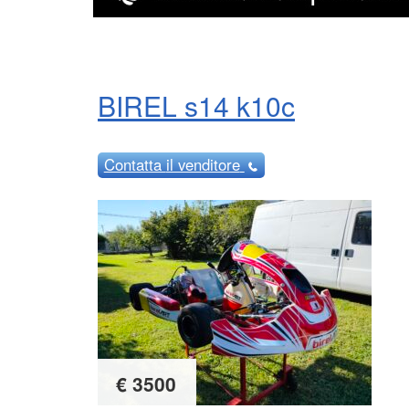
BIREL s14 k10c
Contatta
il venditore
€ 3500