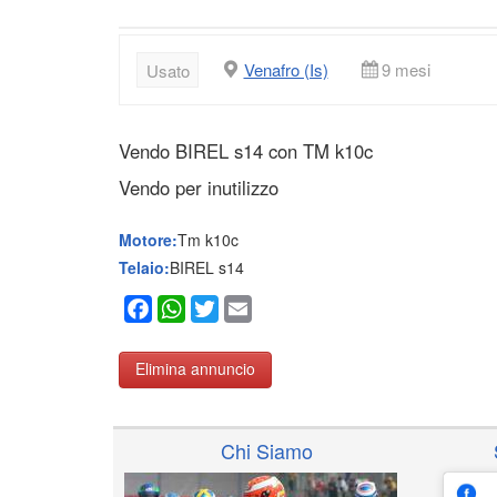
Venafro (Is)
9 mesi
Usato
Vendo BIREL s14 con TM k10c
Vendo per inutilizzo
Motore:
Tm k10c
Telaio:
BIREL s14
Facebook
WhatsApp
Twitter
Email
Elimina annuncio
Chi Siamo