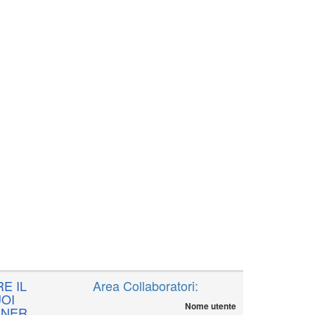
E IL
Area Collaboratori:
OI
Nome utente
NNER