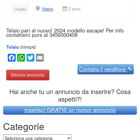
Vasto
2 anni
Usato
Telaio pari al nuovo! 2024 modello escape! Per info
contattami pure al 3456000408
Telaio:
Intrepid
Facebook
WhatsApp
Twitter
Email
Contatta
il venditore
Elimina annuncio
Hai anche tu un annuncio da inserire? Cosa
aspetti?!
Inserisci GRATIS un nuovo annuncio
Categorie
Categorie