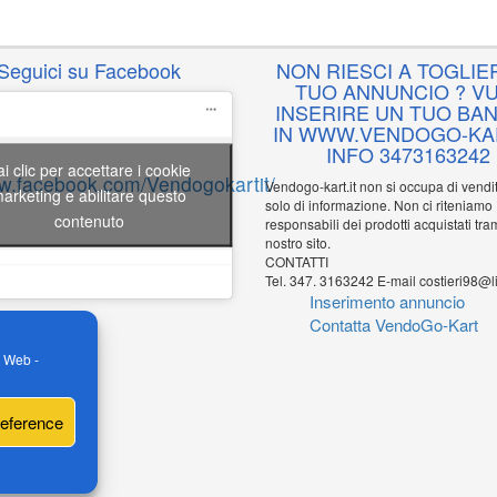
Seguici su Facebook
NON RIESCI A TOGLIER
TUO ANNUNCIO ? VU
INSERIRE UN TUO BA
IN WWW.VENDOGO-KAR
INFO 3473163242
ai clic per accettare i cookie
ww.facebook.com/Vendogokartit/
Vendogo-kart.it non si occupa di vend
arketing e abilitare questo
solo di informazione. Non ci riteniamo
contenuto
responsabili dei prodotti acquistati tram
nostro sito.
CONTATTI
Tel. 347. 3163242 E-mail costieri98@li
Inserimento annuncio
Contatta VendoGo-Kart
o Web -
reference