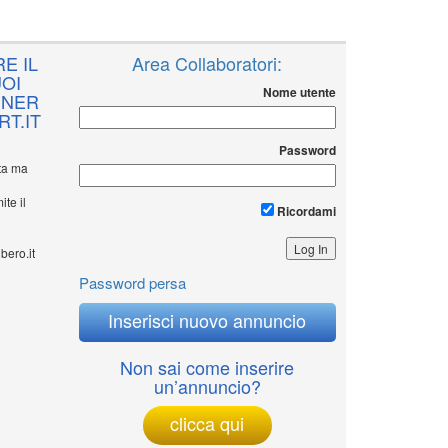
E IL
Area Collaboratori:
OI
Nome utente
NNER
T.IT
Password
ita ma
ite il
Ricordami
bero.it
Password persa
Inserisci nuovo annuncio
Non sai come inserire
un’annuncio?
clicca qui