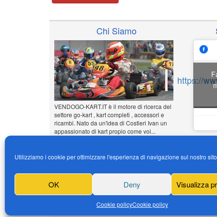
Chi Siamo
F
https://w
m
VENDOGO-KART.IT è il motore di ricerca del
settore go-kart , kart completi , accessori e
ricambi. Nato da un'idea di Costieri Ivan un
appassionato di kart propio come voi...
www.vendogo-kart.it
Utilizziamo i cookie per ottimizzare l'esperienza di navigazione sul nostro sit
Inserisci il tuo annuncio
Gratuito!!!
OK
Deny
Visualizza p
News
Cookie policy
Cookie policy