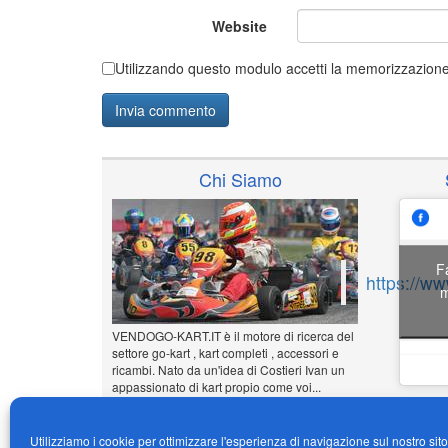
Website
Utilizzando questo modulo accetti la memorizzazione 
Chi Siamo
F
https://w
m
VENDOGO-KART.IT è il motore di ricerca del
settore go-kart , kart completi , accessori e
ricambi. Nato da un'idea di Costieri Ivan un
appassionato di kart propio come voi...
www.vendogo-kart.it
Utilizziamo i cookie per ottimizzare l'esperienza di navigazione sul nostro sit
Inserisci il tuo annuncio