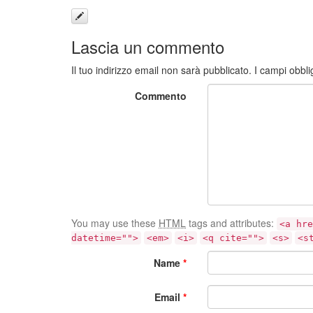
Lascia un commento
Il tuo indirizzo email non sarà pubblicato.
I campi obbli
Commento
You may use these
HTML
tags and attributes:
<a hre
datetime="">
<em>
<i>
<q cite="">
<s>
<s
Name
*
Email
*