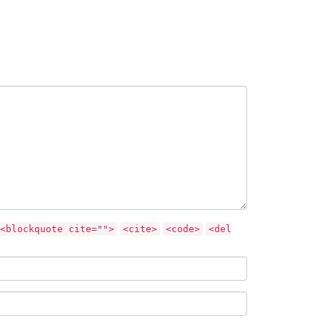
<blockquote cite="">
<cite>
<code>
<del