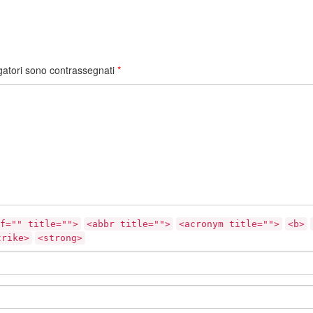
gatori sono contrassegnati
*
f="" title="">
<abbr title="">
<acronym title="">
<b>
trike>
<strong>