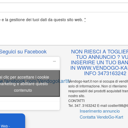
e la gestione dei tuoi dati da questo sito web.
*
Seguici su Facebook
NON RIESCI A TOGLIER
TUO ANNUNCIO ? VU
INSERIRE UN TUO BA
IN WWW.VENDOGO-KAR
INFO 3473163242
ai clic per accettare i cookie
ww.facebook.com/Vendogokartit/
Vendogo-kart.it non si occupa di vend
arketing e abilitare questo
solo di informazione. Non ci riteniamo
contenuto
responsabili dei prodotti acquistati tram
nostro sito.
CONTATTI
Tel. 347. 3163242 E-mail costieri98@li
Inserimento annuncio
Contatta VendoGo-Kart
o Web -