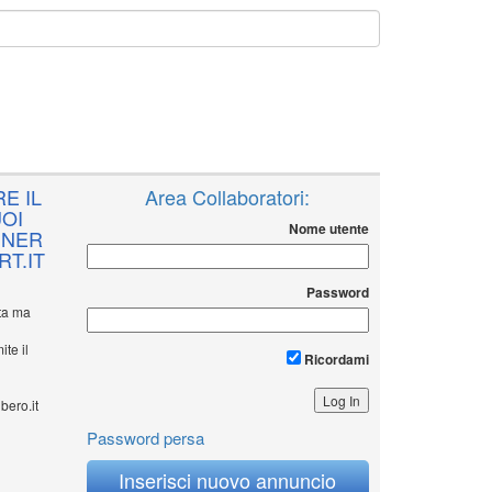
E IL
Area Collaboratori:
OI
Nome utente
NNER
T.IT
Password
ita ma
ite il
Ricordami
bero.it
Password persa
Inserisci nuovo annuncio