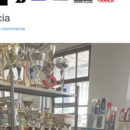
ia
c monomarcia