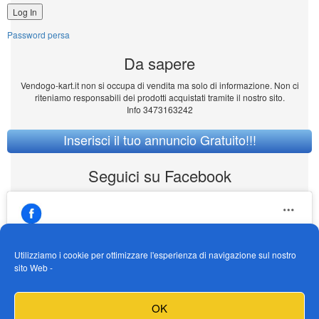
Password persa
Da sapere
Vendogo-kart.it non si occupa di vendita ma solo di informazione. Non ci
riteniamo responsabili dei prodotti acquistati tramite il nostro sito.
Info 3473163242
Inserisci il tuo annuncio Gratuito!!!
Seguici su Facebook
Utilizziamo i cookie per ottimizzare l'esperienza di navigazione sul nostro
sito Web -
https://www.facebook.com/Vendogokartit/
Fai clic per accettare i cookie marketing e
OK
abilitare questo contenuto