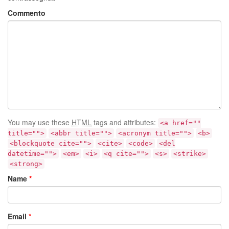
Commento
You may use these
HTML
tags and attributes:
<a href=""
title="">
<abbr title="">
<acronym title="">
<b>
<blockquote cite="">
<cite>
<code>
<del
datetime="">
<em>
<i>
<q cite="">
<s>
<strike>
<strong>
Name
*
Email
*