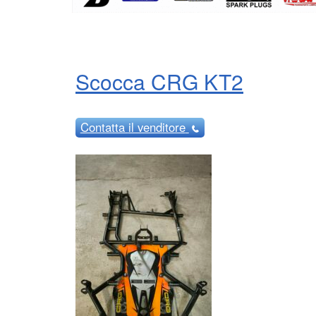
Scocca CRG KT2
Contatta
il venditore