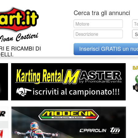
Skip
Cerca tra gli annunci
to
content
S
I E RICAMBI DI
Inserisci GRATIS un nu
ELLI.