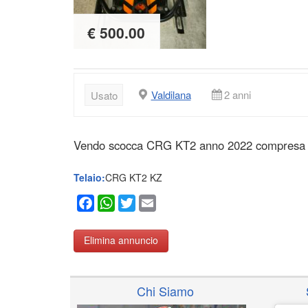
€ 500.00
Valdilana
2 anni
Usato
Vendo scocca CRG KT2 anno 2022 compresa p
Telaio:
CRG KT2 KZ
Facebook
WhatsApp
Twitter
Email
Elimina annuncio
Chi Siamo