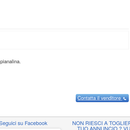
ianalina.
Contatta
il venditore
Seguici su Facebook
NON RIESCI A TOGLIER
TUO ANNUNCIO ? VU