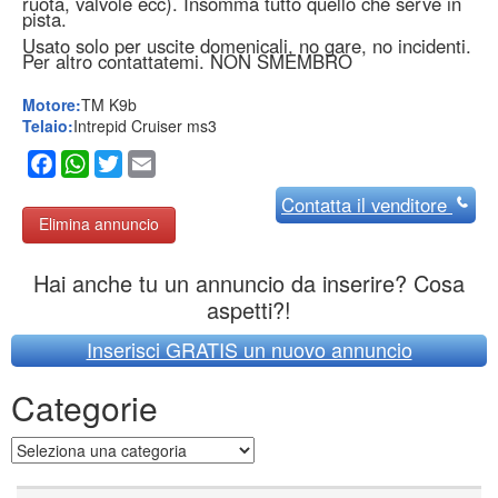
ruota, valvole ecc). Insomma tutto quello che serve in
pista.
Usato solo per uscite domenicali, no gare, no incidenti.
Per altro contattatemi. NON SMEMBRO
Motore:
TM K9b
Telaio:
Intrepid Cruiser ms3
Facebook
WhatsApp
Twitter
Email
Contatta
il venditore
Elimina annuncio
Hai anche tu un annuncio da inserire? Cosa
aspetti?!
Inserisci GRATIS un nuovo annuncio
Categorie
Categorie