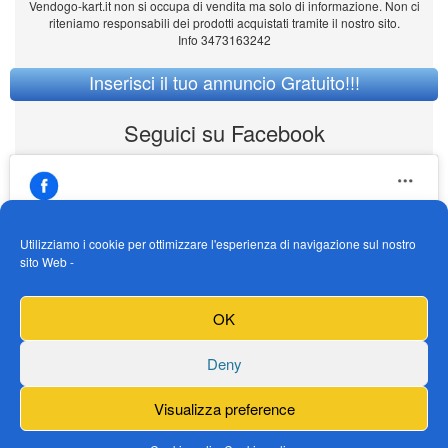
Vendogo-kart.it non si occupa di vendita ma solo di informazione. Non ci
riteniamo responsabili dei prodotti acquistati tramite il nostro sito.
Info 3473163242
Inserisci il tuo annuncio Gratuito!!!
Seguici su Facebook
Utilizziamo i cookie per ottimizzare l'esperienza di navigazione sul nostro
sito Web -
https://www.facebook.com/Vendogokartit/
Fai clic per accettare i cookie marketing e
OK
abilitare questo contenuto
Deny
Visualizza preference