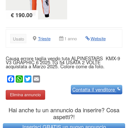
€ 190.00
Trieste
1 anno
Website
Usato
Causa errore taglia vendo tuta ALPINESTARS KMX-9
V3 GRAPHIC 6 2025 TG 54 USATA 2 VOLTE
acquistata a Marzo 2025. Colore come da foto.
Facebook
WhatsApp
Twitter
Email
Contatta
il venditore
Elimina annuncio
Hai anche tu un annuncio da inserire? Cosa
aspetti?!
Inserisci GRATIS un nuovo annuncio