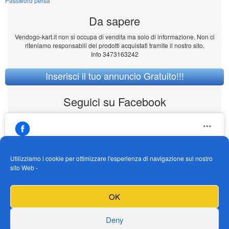
Password persa
Da sapere
Vendogo-kart.it non si occupa di vendita ma solo di informazione. Non ci
riteniamo responsabili dei prodotti acquistati tramite il nostro sito.
Info 3473163242
Inserisci il tuo annuncio Gratuito!!!
Seguici su Facebook
Utilizziamo i cookie per ottimizzare l'esperienza di navigazione sul nostro
sito Web -
https://www.facebook.com/Vendogokartit/
Fai clic per accettare i cookie marketing e
OK
abilitare questo contenuto
Deny