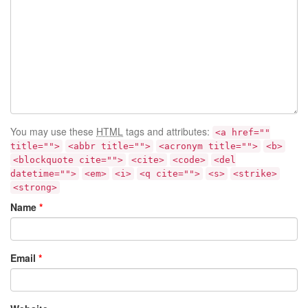
You may use these
HTML
tags and attributes:
<a href=""
title="">
<abbr title="">
<acronym title="">
<b>
<blockquote cite="">
<cite>
<code>
<del
datetime="">
<em>
<i>
<q cite="">
<s>
<strike>
<strong>
Name
*
Email
*