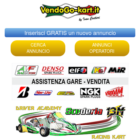
Skip
Inserisci GRATIS un nuovo annuncio
to
content
CERCA
ANNUNCI
ANNUNCIO
OPERATORI