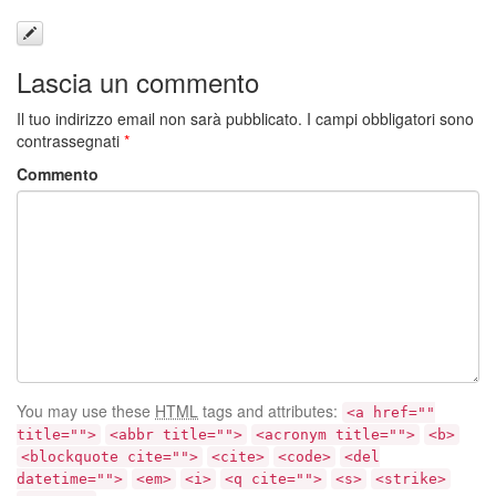
Lascia un commento
Il tuo indirizzo email non sarà pubblicato.
I campi obbligatori sono
contrassegnati
*
Commento
You may use these
HTML
tags and attributes:
<a href=""
title="">
<abbr title="">
<acronym title="">
<b>
<blockquote cite="">
<cite>
<code>
<del
datetime="">
<em>
<i>
<q cite="">
<s>
<strike>