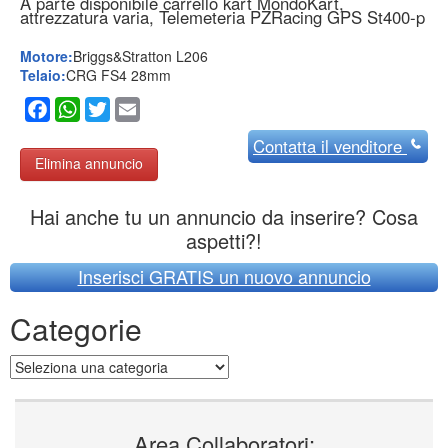
A parte disponibile carrello kart MondoKart,
attrezzatura varia, Telemeteria PZRacing GPS St400-p
Motore:
Briggs&Stratton L206
Telaio:
CRG FS4 28mm
Facebook
WhatsApp
Twitter
Email
Contatta
il venditore
Elimina annuncio
Hai anche tu un annuncio da inserire? Cosa
aspetti?!
Inserisci GRATIS un nuovo annuncio
Categorie
Categorie
Area Collaboratori: