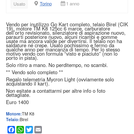
Torino
1 anno
Usato
Vendo per inutilizzo Go Kart completo, telaio Birel (CIK
19), motore TM K8 125cc 6 marce, carburatore
dell’orto revisionato, silenziatore di aspirazione nuovo,
paraurti posteriore nuovo, alcuni ricambi e gomme
usate ma ancora valide per divertirsi. Il telaio non ha
saldature né crepe. Usato pochissimo e fermo da
qualche anno per mancanza di tempo. Per lo stesso
motivo vendo con formula “visto e piaciuto” (non lo
porto in pista).
Solo ritiro a mano. No perditempo, no scambi.
** Vendo solo completo **
Regalo telemetria Mycron Light (ovviamente solo
acquistando il kart).
Non esitate a contattarmi per altre info o foto
dettagliate.
Euro 1400
Motore:
TM K8
Telaio:
Birel
Facebook
WhatsApp
Twitter
Email