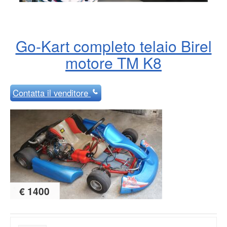
Go-Kart completo telaio Birel
motore TM K8
Contatta
il venditore
€ 1400