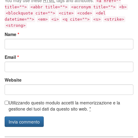
You may use these
HTML
tags and attributes:
<a href=""
title="">
<abbr title="">
<acronym title="">
<b>
<blockquote cite="">
<cite>
<code>
<del
datetime="">
<em>
<i>
<q cite="">
<s>
<strike>
<strong>
Name
*
Email
*
Website
Utilizzando questo modulo accetti la memorizzazione e la
gestione dei tuoi dati da questo sito web.
*