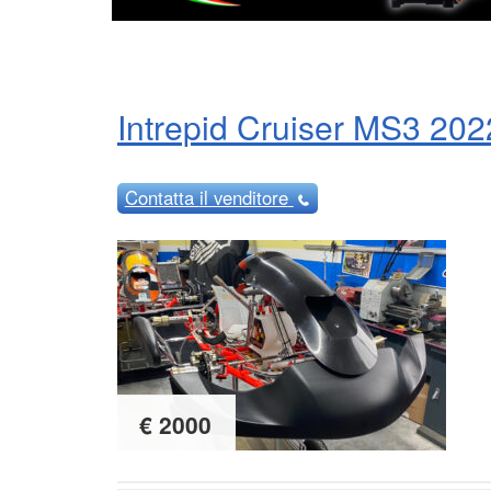
Intrepid Cruiser MS3 202
Contatta
il venditore
€ 2000