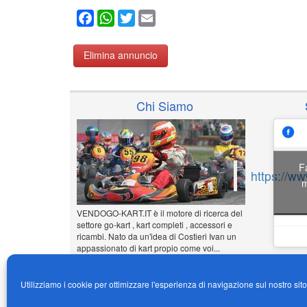
Facebook
WhatsApp
Twitter
Email
Elimina annuncio
Chi Siamo
F
https://w
m
VENDOGO-KART.IT è il motore di ricerca del
settore go-kart , kart completi , accessori e
ricambi. Nato da un'idea di Costieri Ivan un
appassionato di kart propio come voi...
www.vendogo-kart.it
Utilizziamo i cookie per ottimizzare l'esperienza di navigazione sul nostro sit
Inserisci il tuo annuncio
Gratuito!!!