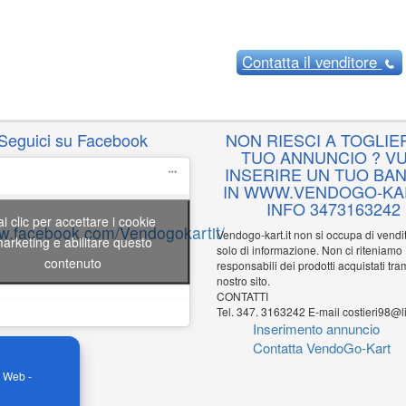
Contatta
il venditore
Seguici su Facebook
NON RIESCI A TOGLIER
TUO ANNUNCIO ? VU
INSERIRE UN TUO BA
IN WWW.VENDOGO-KAR
INFO 3473163242
ai clic per accettare i cookie
ww.facebook.com/Vendogokartit/
Vendogo-kart.it non si occupa di vend
arketing e abilitare questo
solo di informazione. Non ci riteniamo
contenuto
responsabili dei prodotti acquistati tram
nostro sito.
CONTATTI
Tel. 347. 3163242 E-mail costieri98@li
Inserimento annuncio
Contatta VendoGo-Kart
o Web -