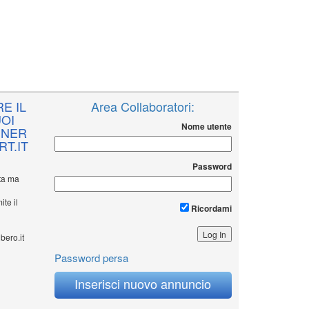
E IL
Area Collaboratori:
OI
Nome utente
NNER
T.IT
Password
ita ma
ite il
Ricordami
bero.it
Password persa
Inserisci nuovo annuncio