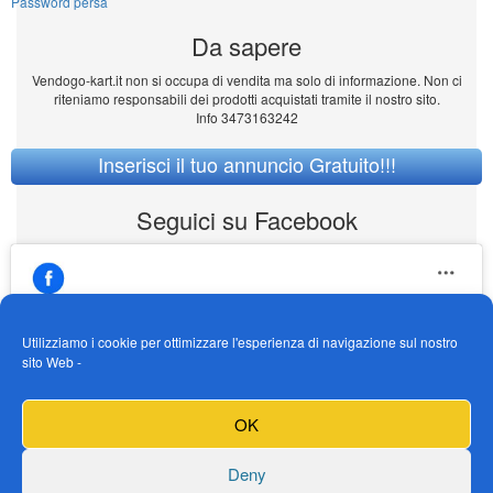
Password persa
Da sapere
Vendogo-kart.it non si occupa di vendita ma solo di informazione. Non ci
riteniamo responsabili dei prodotti acquistati tramite il nostro sito.
Info 3473163242
Inserisci il tuo annuncio Gratuito!!!
Seguici su Facebook
Utilizziamo i cookie per ottimizzare l'esperienza di navigazione sul nostro
sito Web -
https://www.facebook.com/Vendogokartit/
Fai clic per accettare i cookie marketing e
OK
abilitare questo contenuto
Deny