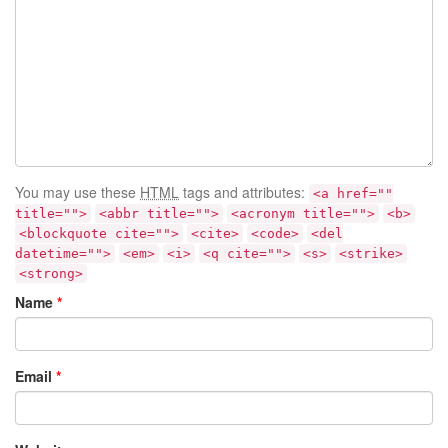
You may use these
HTML
tags and attributes:
<a href=""
title="">
<abbr title="">
<acronym title="">
<b>
<blockquote cite="">
<cite>
<code>
<del
datetime="">
<em>
<i>
<q cite="">
<s>
<strike>
<strong>
Name
*
Email
*