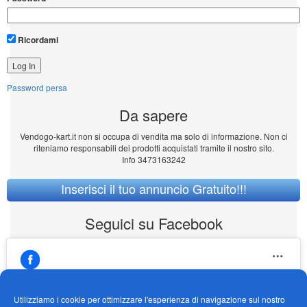
Area Collaboratori:
Nome utente
Password
Ricordami
Password persa
Da sapere
Vendogo-kart.it non si occupa di vendita ma solo di informazione. Non ci
riteniamo responsabili dei prodotti acquistati tramite il nostro sito.
Info 3473163242
Inserisci il tuo annuncio Gratuito!!!
Utilizziamo i cookie per ottimizzare l'esperienza di navigazione sul nostro