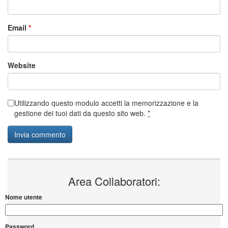
You may use these
HTML
tags and attributes:
<a href=""
title="">
<abbr title="">
<acronym title="">
<b>
<blockquote cite="">
<cite>
<code>
<del
datetime="">
<em>
<i>
<q cite="">
<s>
<strike>
<strong>
Name
*
Email
*
Website
Utilizzando questo modulo accetti la memorizzazione e la
gestione dei tuoi dati da questo sito web.
*