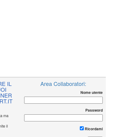
E IL
Area Collaboratori:
OI
Nome utente
NNER
T.IT
Password
ita ma
ite il
Ricordami