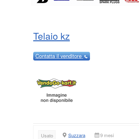
Telaio kz
Contatta
il venditore
Suzzara
9 mesi
Usato