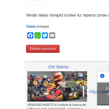
Vendo telaio intrepid cruiser kz reparto corse
Telaio:
Intrepid
Facebook
WhatsApp
Twitter
Email
Elimina annuncio
Chi Siamo
F
https://w
m
VENDOGO-KART.IT è il motore di ricerca del
settore go-kart , kart completi , accessori e