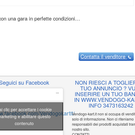
 con una gara in perfette condizioni…
Contatta
il venditore
Seguici su Facebook
NON RIESCI A TOGLIER
TUO ANNUNCIO ? VU
INSERIRE UN TUO BA
IN WWW.VENDOGO-KAR
INFO 3473163242
ai clic per accettare i cookie
ww.facebook.com/Vendogokartit/
Vendogo-kart.it non si occupa di vend
arketing e abilitare questo
solo di informazione. Non ci riteniamo
contenuto
responsabili dei prodotti acquistati tram
nostro sito.
CONTATTI