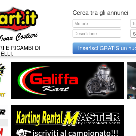
Skip
Cerca tra gli annunci
to
content
S
I E RICAMBI DI
Inserisci GRATIS un nu
ELLI.