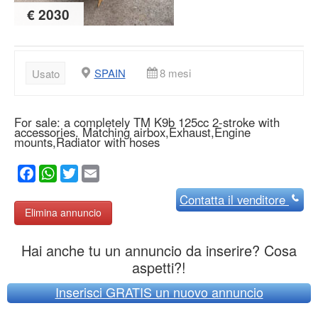
€ 2030
SPAIN
8 mesi
Usato
For sale: a completely TM K9b 125cc 2-stroke with
accessories. Matching airbox,Exhaust,Engine
mounts,Radiator with hoses
Facebook
WhatsApp
Twitter
Email
Contatta
il venditore
Elimina annuncio
Hai anche tu un annuncio da inserire? Cosa
aspetti?!
Inserisci GRATIS un nuovo annuncio