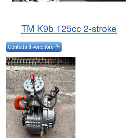
TM K9b 125cc 2-stroke
Contatta
il venditore