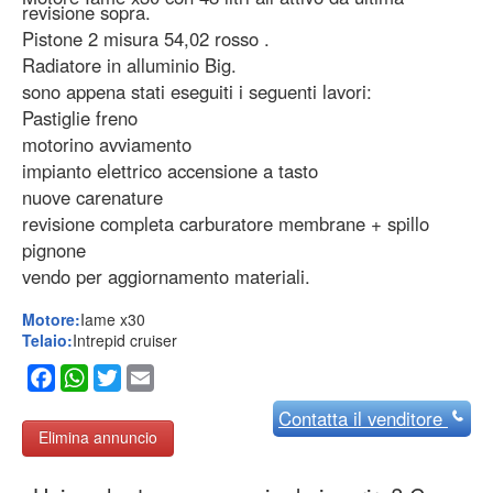
revisione sopra.
Pistone 2 misura 54,02 rosso .
Radiatore in alluminio Big.
sono appena stati eseguiti i seguenti lavori:
Pastiglie freno
motorino avviamento
impianto elettrico accensione a tasto
nuove carenature
revisione completa carburatore membrane + spillo
pignone
vendo per aggiornamento materiali.
Motore:
Iame x30
Telaio:
Intrepid cruiser
Facebook
WhatsApp
Twitter
Email
Contatta
il venditore
Elimina annuncio