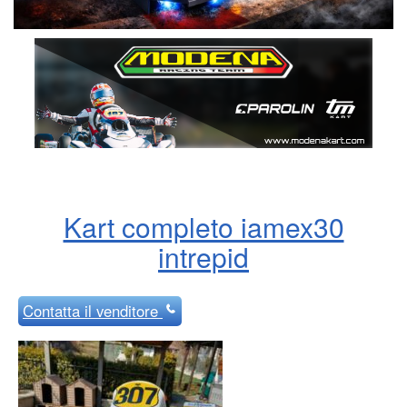
Kart completo iamex30
intrepid
Contatta
il venditore