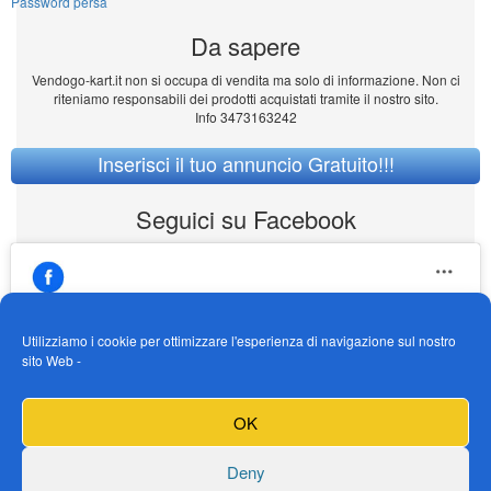
Password persa
Da sapere
Vendogo-kart.it non si occupa di vendita ma solo di informazione. Non ci
riteniamo responsabili dei prodotti acquistati tramite il nostro sito.
Info 3473163242
Inserisci il tuo annuncio Gratuito!!!
Seguici su Facebook
Utilizziamo i cookie per ottimizzare l'esperienza di navigazione sul nostro
sito Web -
https://www.facebook.com/Vendogokartit/
Fai clic per accettare i cookie marketing e
OK
abilitare questo contenuto
Deny