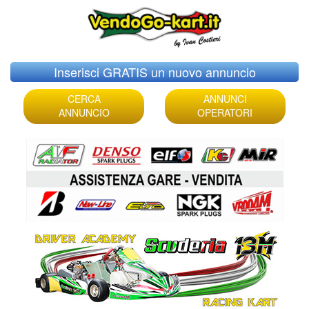
Skip
Inserisci GRATIS un nuovo annuncio
to
content
CERCA
ANNUNCI
ANNUNCIO
OPERATORI