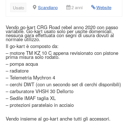
Scandiano
2 anni
Website
Usato
Vendo go-kart CRG Road rebel anno 2020 con passo
variabile. Go-kart usato solo per uscite domenicali,
nessuna gara effettuata con segni di usura dovuti al
normale utilizzo.
Il go-kart è composto da:
– motore TM KZ 10 C appena revisionato con pistone
prima misura solo rodato.
– pompa acqua
– radiatore
– Telemetria Mychron 4
– cerchi DWT (con un secondo set di cerchi disponibili)
– carburatore VHSH 30 Dellorto
– Sedile IMAF taglia XL
– protezioni paratelaio in acciaio
Vendo insieme al go-kart anche tutti gli accessori.