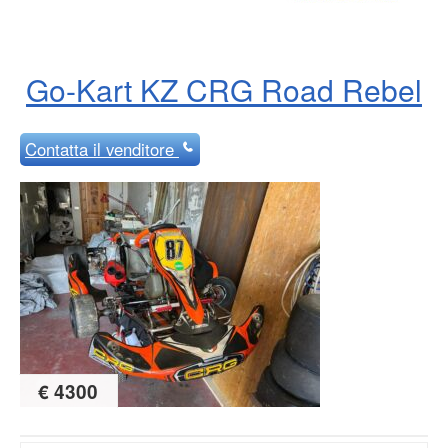
Go-Kart KZ CRG Road Rebel
Contatta
il venditore
€ 4300