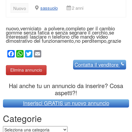
sassuolo
2 anni
Nuovo
nuovo,verniciato a polvere,completo per il cambio
gomme senza fatica e senza segnare il cerchio,se
interessati lasciare n telefono che mando video
dimostrativo del funzionamento,no perditempo,grazie
Facebook
WhatsApp
Twitter
Email
Contatta
il venditore
Elimina annuncio
Hai anche tu un annuncio da inserire? Cosa
aspetti?!
Inserisci GRATIS un nuovo annuncio
Categorie
Categorie