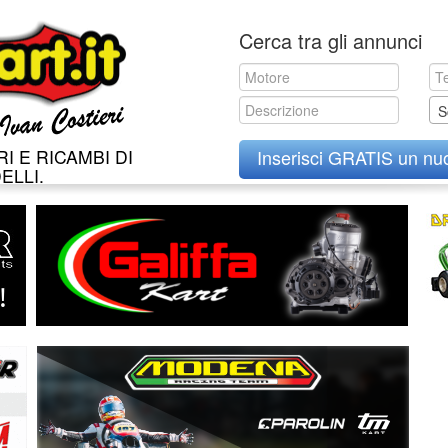
Skip
Cerca tra gli annunci
to
content
S
I E RICAMBI DI
Inserisci GRATIS un nu
ELLI.