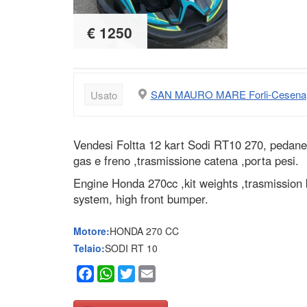
€ 1250
SAN MAURO MARE Forli-Cesena
Usato
Vendesi Foltta 12 kart Sodi RT10 270, pedane e
gas e freno ,trasmissione catena ,porta pesi.
Engine Honda 270cc ,kit weights ,trasmission b
system, high front bumper.
Motore:
HONDA 270 CC
Telaio:
SODI RT 10
Facebook
WhatsApp
Twitter
Email