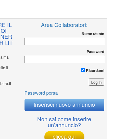
E IL
Area Collaboratori:
OI
Nome utente
NNER
T.IT
Password
ita ma
ite il
Ricordami
bero.it
Password persa
Inserisci nuovo annuncio
Non sai come inserire
un’annuncio?
clicca qui