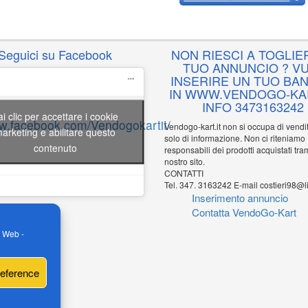
Seguici su Facebook
NON RIESCI A TOGLIER
TUO ANNUNCIO ? VU
INSERIRE UN TUO BA
IN WWW.VENDOGO-KAR
INFO 3473163242
ai clic per accettare i cookie
ww.facebook.com/Vendogokartit/
Vendogo-kart.it non si occupa di vend
arketing e abilitare questo
solo di informazione. Non ci riteniamo
contenuto
responsabili dei prodotti acquistati tram
nostro sito.
CONTATTI
Tel. 347. 3163242 E-mail costieri98@li
Inserimento annuncio
Contatta VendoGo-Kart
o Web -
reference