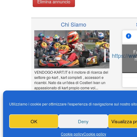
Elimina annuncio
Chi Siamo
F
https://w
m
VENDOGO-KART.IT è il motore di ricerca del
settore go-kart , kart completi , accessori e
ricambi. Nato da un'idea di Costieri Ivan un
appassionato di kart propio come voi...
www.vendogo-kart.it
Utilizziamo i cookie per ottimizzare l'esperienza di navigazione sul nostro sit
Inserisci il tuo annuncio
Gratuito!!!
OK
Deny
Visualizza p
News
Cookie policy
Cookie policy