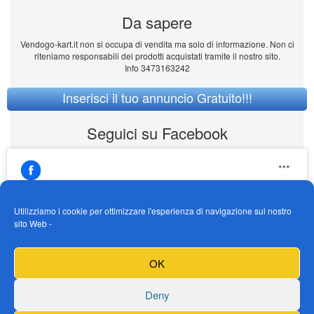
Da sapere
Vendogo-kart.it non si occupa di vendita ma solo di informazione. Non ci
riteniamo responsabili dei prodotti acquistati tramite il nostro sito.
Info 3473163242
Inserisci il tuo annuncio Gratuito!!!
Seguici su Facebook
Utilizziamo i cookie per ottimizzare l'esperienza di navigazione sul nostro
sito Web -
https://www.facebook.com/Vendogokartit/
Fai clic per accettare i cookie marketing e
OK
abilitare questo contenuto
Deny