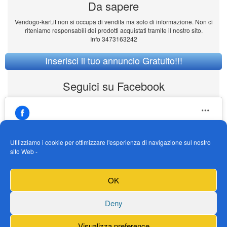
Da sapere
Vendogo-kart.it non si occupa di vendita ma solo di informazione. Non ci
riteniamo responsabili dei prodotti acquistati tramite il nostro sito.
Info 3473163242
Inserisci il tuo annuncio Gratuito!!!
Seguici su Facebook
Utilizziamo i cookie per ottimizzare l'esperienza di navigazione sul nostro
sito Web -
https://www.facebook.com/Vendogokartit/
Fai clic per accettare i cookie marketing e
OK
abilitare questo contenuto
Deny
Visualizza preference