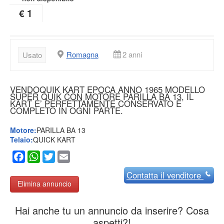
€ 1
Romagna
2 anni
Usato
VENDOQUIK KART EPOCA ANNO 1965 MODELLO
SUPER QUIK CON MOTORE PARILLA BA 13, IL
KART E’ PERFETTAMENTE CONSERVATO E
COMPLETO IN OGNI PARTE.
Motore:
PARILLA BA 13
Telaio:
QUICK KART
Facebook
WhatsApp
Twitter
Email
Contatta
il venditore
Elimina annuncio
Hai anche tu un annuncio da inserire? Cosa
aspetti?!