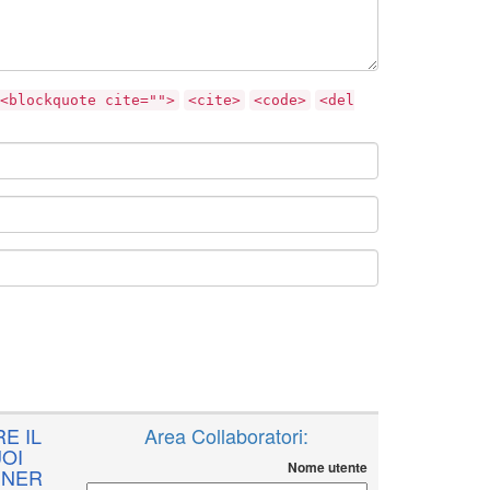
<blockquote cite="">
<cite>
<code>
<del
E IL
Area Collaboratori:
OI
Nome utente
NNER