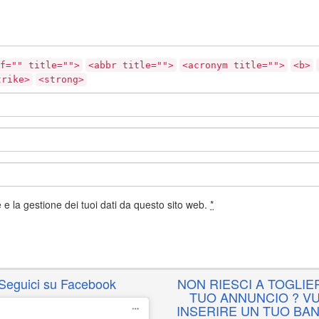
f="" title="">
<abbr title="">
<acronym title="">
<b>
trike>
<strong>
e la gestione dei tuoi dati da questo sito web.
*
Seguici su Facebook
NON RIESCI A TOGLIER
TUO ANNUNCIO ? VU
INSERIRE UN TUO BA