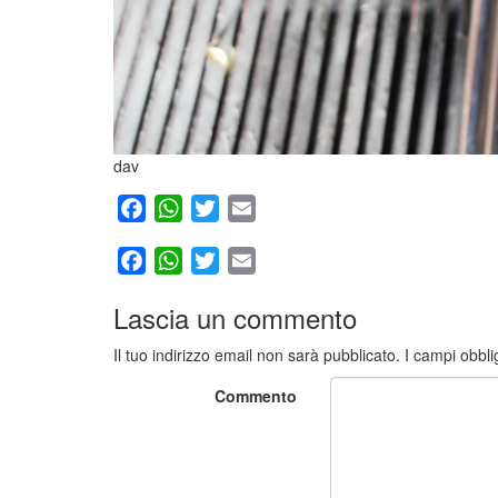
dav
Facebook
WhatsApp
Twitter
Email
Facebook
WhatsApp
Twitter
Email
Lascia un commento
Il tuo indirizzo email non sarà pubblicato.
I campi obbli
Commento