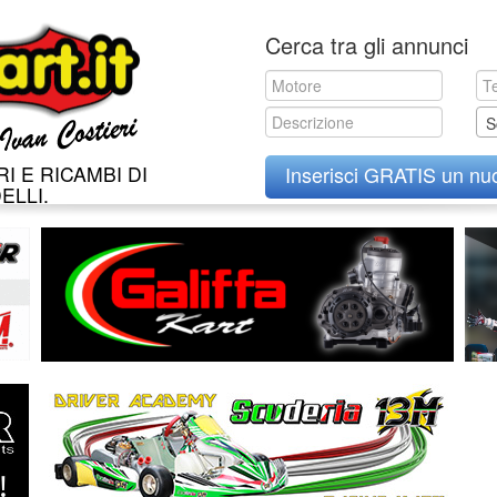
Skip
Cerca tra gli annunci
to
content
S
I E RICAMBI DI
Inserisci GRATIS un nu
ELLI.