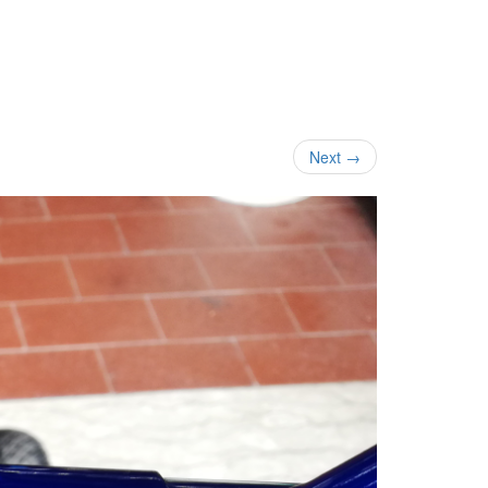
Next
→