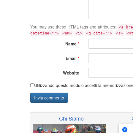
You may use these
HTML
tags and attributes:
<a hre
datetime="">
<em>
<i>
<q cite="">
<s>
<s
Name
*
Email
*
Website
Utilizzando questo modulo accetti la memorizzazione 
Chi Siamo