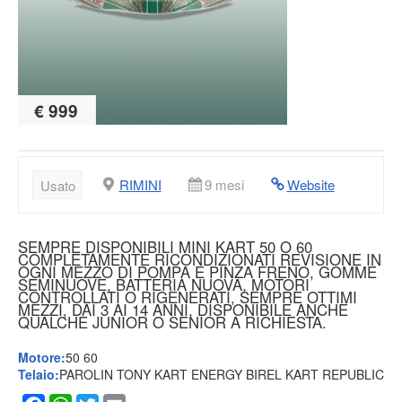
€ 999
RIMINI
9 mesi
Website
Usato
SEMPRE DISPONIBILI MINI KART 50 O 60
COMPLETAMENTE RICONDIZIONATI REVISIONE IN
OGNI MEZZO DI POMPA E PINZA FRENO, GOMME
SEMINUOVE, BATTERIA NUOVA, MOTORI
CONTROLLATI O RIGENERATI, SEMPRE OTTIMI
MEZZI, DAI 3 AI 14 ANNI, DISPONIBILE ANCHE
QUALCHE JUNIOR O SENIOR A RICHIESTA.
Motore:
50 60
Telaio:
PAROLIN TONY KART ENERGY BIREL KART REPUBLIC