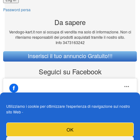
Password persa
Da sapere
Vendogo-kart.it non si occupa di vendita ma solo di informazione. Non ci
riteniamo responsabili dei prodotti acquistati tramite il nostro sito.
Info 3473163242
Inserisci il tuo annuncio Gratuito!!!
Seguici su Facebook
Utilizziamo i cookie per ottimizzare l'esperienza di navigazione sul nostro
sito Web -
https://www.facebook.com/Vendogokartit/
Fai clic per accettare i cookie marketing e
OK
abilitare questo contenuto