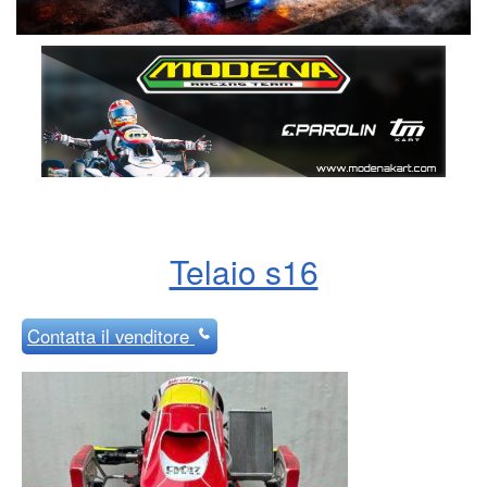
Telaio s16
Contatta
il venditore