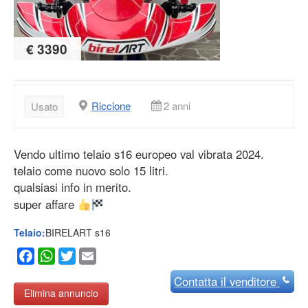
€ 3390
Riccione
2 anni
Usato
Vendo ultimo telaio s16 europeo val vibrata 2024.
telaio come nuovo solo 15 litri.
qualsiasi info in merito.
super affare
Telaio:
BIRELART s16
Facebook
WhatsApp
Twitter
Email
Contatta
il venditore
Elimina annuncio