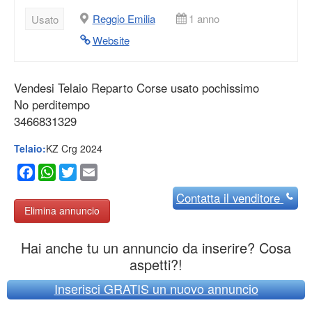
Reggio Emilia
1 anno
Usato
Website
Vendesi Telaio Reparto Corse usato pochissimo
No perditempo
3466831329
Telaio:
KZ Crg 2024
Facebook
WhatsApp
Twitter
Email
Contatta
il venditore
Elimina annuncio
Hai anche tu un annuncio da inserire? Cosa
aspetti?!
Inserisci GRATIS un nuovo annuncio