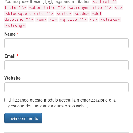
You may use these
HTML
tags and attributes:
<a href=""
title="">
<abbr title="">
<acronym title="">
<b>
<blockquote cite="">
<cite>
<code>
<del
datetime="">
<em>
<i>
<q cite="">
<s>
<strike>
<strong>
Name
*
Email
*
Website
Utilizzando questo modulo accetti la memorizzazione e la
gestione dei tuoi dati da questo sito web.
*