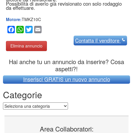
Possibilità di averlo già revisionato con solo rodaggio
da effettuare.
Motore:
TMKZ10C
Facebook
WhatsApp
Twitter
Email
Contatta
il venditore
Elimina annuncio
Hai anche tu un annuncio da inserire? Cosa
aspetti?!
Inserisci GRATIS un nuovo annuncio
Categorie
Categorie
Area Collaboratori: