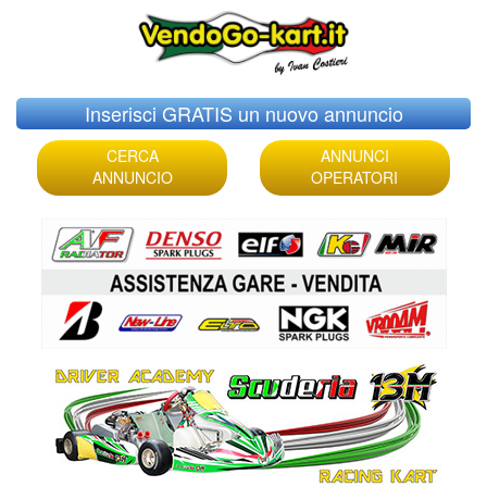
Skip
Inserisci GRATIS un nuovo annuncio
to
content
CERCA
ANNUNCI
ANNUNCIO
OPERATORI