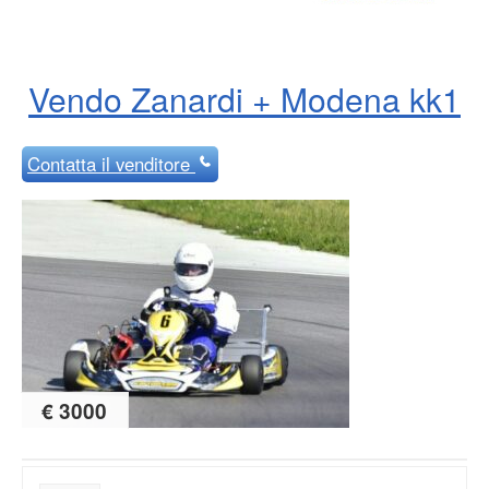
Vendo Zanardi + Modena kk1
Contatta
il venditore
€ 3000