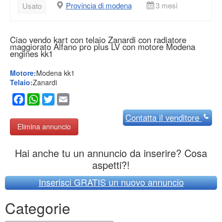
Provincia di modena
3 mesi
Usato
Ciao vendo kart con telaio Zanardi con radiatore
maggiorato Alfano pro plus LV con motore Modena
engines kk1
Motore:
Modena kk1
Telaio:
Zanardi
Facebook
WhatsApp
Twitter
Email
Contatta
il venditore
Elimina annuncio
Hai anche tu un annuncio da inserire? Cosa
aspetti?!
Inserisci GRATIS un nuovo annuncio
Categorie