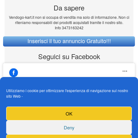
Da sapere
Vendogo-kart.it non si occupa di vendita ma solo di informazione. Non ci
riteniamo responsabili dei prodotti acquistati tramite il nostro sito.
Info 3473163242
Inserisci il tuo annuncio Gratuito!!!
Seguici su Facebook
Utilizziamo i cookie per ottimizzare l'esperienza di navigazione sul nostro
sito Web -
https://www.facebook.com/Vendogokartit/
Fai clic per accettare i cookie marketing e
OK
abilitare questo contenuto
Deny