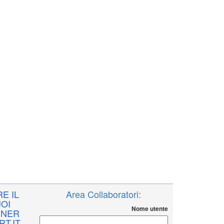
E IL
Area Collaboratori:
OI
Nome utente
NNER
T.IT