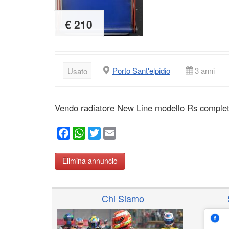
€ 210
Porto Sant'elpidio
3 anni
Usato
Vendo radiatore New Line modello Rs complet
Facebook
WhatsApp
Twitter
Email
Elimina annuncio
Chi Siamo