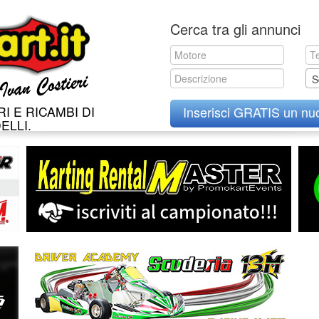
Skip
Cerca tra gli annunci
to
content
S
I E RICAMBI DI
Inserisci GRATIS un nu
ELLI.