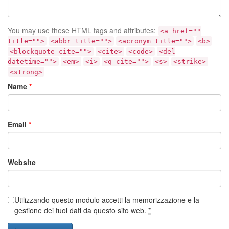
You may use these
HTML
tags and attributes:
<a href=""
title="">
<abbr title="">
<acronym title="">
<b>
<blockquote cite="">
<cite>
<code>
<del
datetime="">
<em>
<i>
<q cite="">
<s>
<strike>
<strong>
Name
*
Email
*
Website
Utilizzando questo modulo accetti la memorizzazione e la
gestione dei tuoi dati da questo sito web.
*