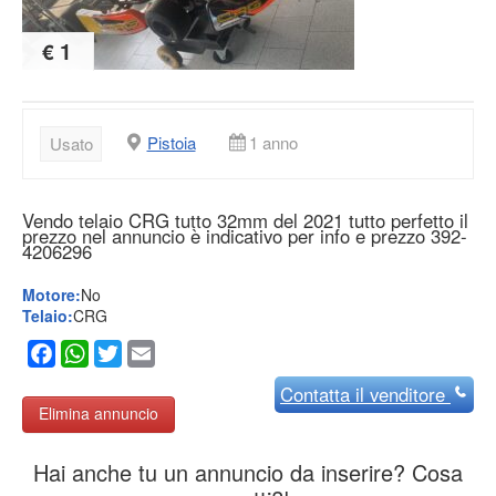
€ 1
Pistoia
1 anno
Usato
Vendo telaio CRG tutto 32mm del 2021 tutto perfetto il
prezzo nel annuncio è indicativo per info e prezzo 392-
4206296
Motore:
No
Telaio:
CRG
Facebook
WhatsApp
Twitter
Email
Contatta
il venditore
Elimina annuncio
Hai anche tu un annuncio da inserire? Cosa