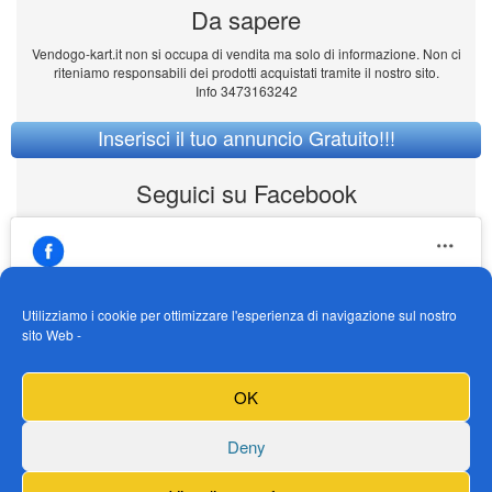
Da sapere
Vendogo-kart.it non si occupa di vendita ma solo di informazione. Non ci
riteniamo responsabili dei prodotti acquistati tramite il nostro sito.
Info 3473163242
Inserisci il tuo annuncio Gratuito!!!
Seguici su Facebook
Utilizziamo i cookie per ottimizzare l'esperienza di navigazione sul nostro
sito Web -
https://www.facebook.com/Vendogokartit/
Fai clic per accettare i cookie marketing e
OK
abilitare questo contenuto
Deny