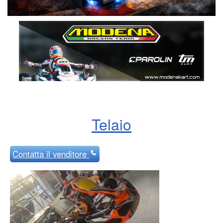
Telaio
Contatta
il venditore