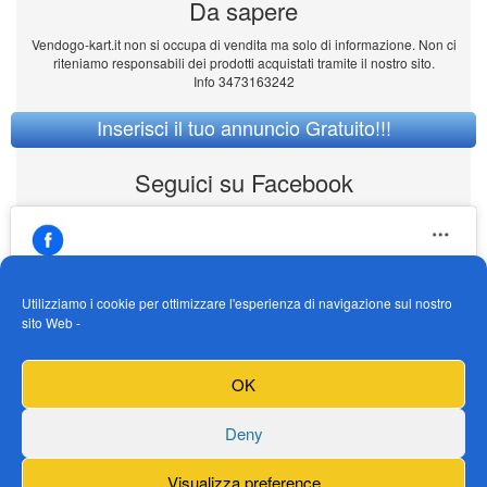
Da sapere
Vendogo-kart.it non si occupa di vendita ma solo di informazione. Non ci
riteniamo responsabili dei prodotti acquistati tramite il nostro sito.
Info 3473163242
Inserisci il tuo annuncio Gratuito!!!
Seguici su Facebook
Utilizziamo i cookie per ottimizzare l'esperienza di navigazione sul nostro
sito Web -
https://www.facebook.com/Vendogokartit/
Fai clic per accettare i cookie marketing e
OK
abilitare questo contenuto
Deny
Visualizza preference