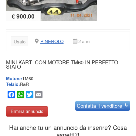
€ 900.00
PINEROLO
2 anni
Usato
MINI KART CON MOTORE TM60 IN PERFETTO
STATO
Motore:
TM60
Telaio:
R&R
Facebook
WhatsApp
Twitter
Email
Contatta
il venditore
Elimina annuncio
Hai anche tu un annuncio da inserire? Cosa
aspetti?!